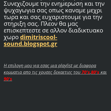
Συνεχιζουμε την ενημερωση και την
ψυχαγωγια σας οπως καναμε μεχρι
τωρα και σας ευχαριστουμε για την
στηριξη σας. Πλεον θα μας
επισκεπτεστε σε αλλον διαδικτυακο
χωρο
dimitriscool-
sound.blogspot.gr
Η επιλογη μου για εσας μια playlist με διαφορα
κομματια απο τις χρυσες δεκαετιες του
70's
,
80's
και
90's